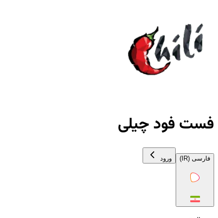
فست فود چیلی
فارسی (IR)
ورود